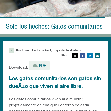
Solo los hechos: Gatos comunitarios
Brochures
| En EspaÃ±ol, Trap-Neuter-Return
Share:
Twitter
Facebook
LinkedIn
Ema
PDF
Download:
Los gatos comunitarios son gatos sin
dueÃ±o que viven al aire libre.
Los gatos comunitarios viven al aire libre;
prÃ¡cticamente en cualquier entorno de cada
continente donde vivan personas. Al igual que los