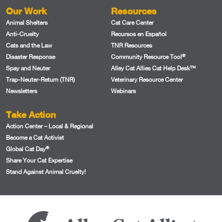
Our Work
Resources
Animal Shelters
Cat Care Center
Anti-Cruelty
Recursos en Español
Cats and the Law
TNR Resources
®
Disaster Response
Community Resource Tool
Spay and Neuter
Alley Cat Allies Cat Help Desk™
Trap-Neuter-Return (TNR)
Veterinary Resource Center
Newsletters
Webinars
Take Action
Action Center – Local & Regional
Become a Cat Activist
®
Global Cat Day
Share Your Cat Expertise
Stand Against Animal Cruelty!