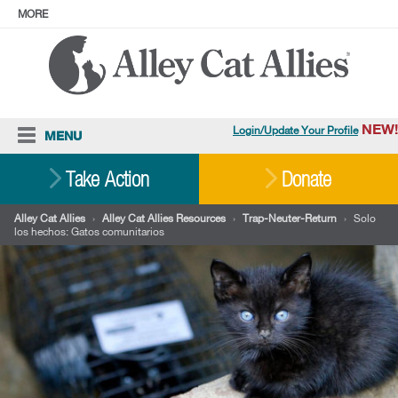
MORE
ABOUT
PRESS
ADOPT
Facebook
Instagram
YouTube
TikTok
LinkedIn
X
BlueSky
Threads
NEW!
Login/Update Your Profile
MENU
Cat Care
Take Action
Donate
Resources
Alley Cat Allies
›
Alley Cat Allies Resources
›
Trap-Neuter-Return
›
Solo
los hechos: Gatos comunitarios
Our Work
Stories
Ways To Give
Shop