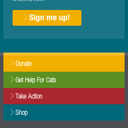
Sign me up!
Donate
Get Help For Cats
Take Action
Shop